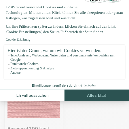
Produktbeschreibung
Eigenschaften
Zuletzt angesehen
Paracord 100 typ I