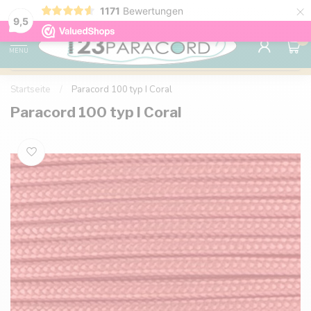
×
1171
Bewertungen
Kostenlose Lieferung nach Hause ab 150 €
9.6
9,5
0
MENU
Startseite
/
Paracord 100 typ I Coral
Paracord 100 typ I Coral