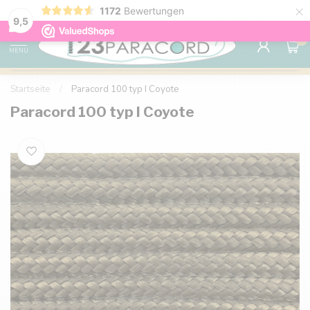
×
1172
Bewertungen
Kostenlose Lieferung nach Hause ab 150 €
9.6
9,5
0
MENU
Startseite
/
Paracord 100 typ I Coyote
Paracord 100 typ I Coyote