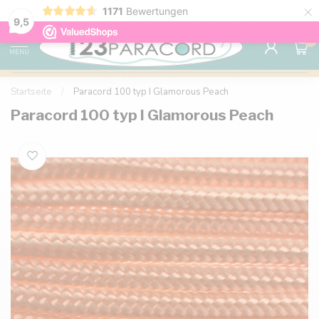
×
1171
Bewertungen
Kostenlose Lieferung nach Hause ab 150 €
9.6
9,5
0
MENU
Startseite
/
Paracord 100 typ I Glamorous Peach
Paracord 100 typ I Glamorous Peach