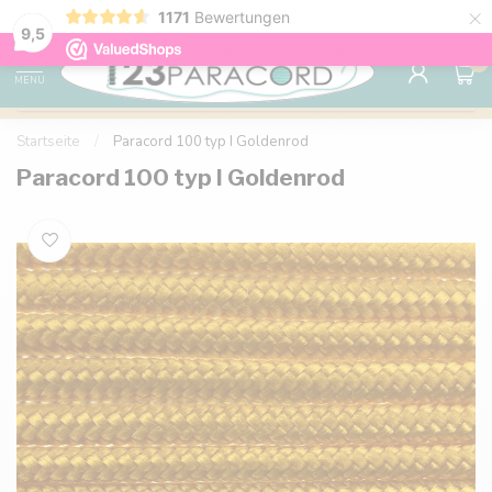
×
1171
Bewertungen
Kostenlose Lieferung nach Hause ab 150 €
9.6
9,5
0
MENU
Startseite
/
Paracord 100 typ I Goldenrod
Paracord 100 typ I Goldenrod