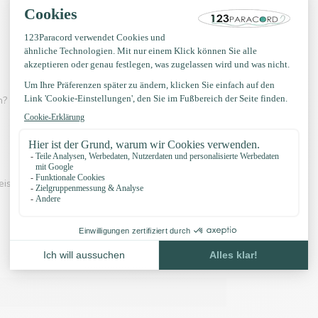
? Dann schau dir eines der Videos unten an:
eispiel unserer Knöpfe und unser Zubehör: