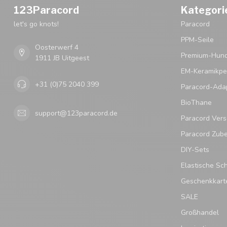
123Paracord
Kategori
let's go knots!
Paracord
PPM-Seile
Oosterwerf 4
Premium-Hund
1911 JB Uitgeest
EM-Keramikpe
+31 (0)75 2040 399
Paracord-Ada
BioThane
support@123paracord.de
Paracord Vers
Paracord Zub
DIY-Sets
Elastische Sc
Geschenkkart
SALE
Großhandel