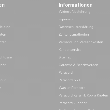
en
Informationen
Widerrufsbelehrung
Impressum
eleine
Datenschutzerklärung
rlen
Zahlungsmethoden
pter
Versand und Versandkosten
Kundenservice
chlüsse
Sitemap
ehör
Garantie & Beschwerden
Paracord
hnur
Paracord 550
e
Was ist Paracord
Paracord Keramik Kobra Knoten
Paracord Zubehör