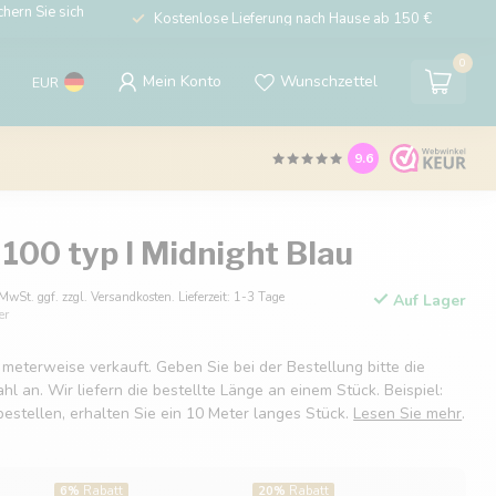
hern Sie sich
Kostenlose Lieferung nach Hause ab 150 €
0
Mein Konto
Wunschzettel
EUR
9.6
100 typ I Midnight Blau
 MwSt. ggf. zzgl. Versandkosten. Lieferzeit: 1-3 Tage
Auf Lager
er
 meterweise verkauft. Geben Sie bei der Bestellung bitte die
 an. Wir liefern die bestellte Länge an einem Stück. Beispiel:
estellen, erhalten Sie ein 10 Meter langes Stück.
Lesen Sie mehr
.
6%
Rabatt
20%
Rabatt