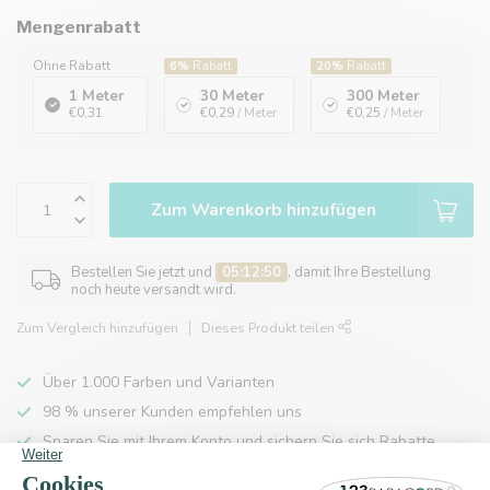
Mengenrabatt
Ohne Rabatt
6%
Rabatt
20%
Rabatt
1 Meter
30 Meter
300 Meter
€0,31
€0,29
/ Meter
€0,25
/ Meter
Zum Warenkorb hinzufügen
Bestellen Sie jetzt und
05:12:50
, damit Ihre Bestellung
noch heute versandt wird.
Zum Vergleich hinzufügen
Dieses Produkt teilen
Über 1.000 Farben und Varianten
98 % unserer Kunden empfehlen uns
Sparen Sie mit Ihrem Konto und sichern Sie sich Rabatte.
Kostenlose Lieferung nach Hause ab 150 €