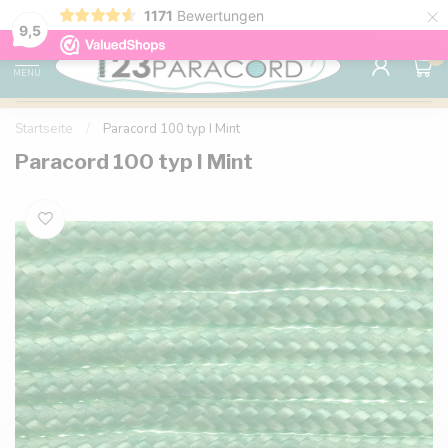
×
1171
Bewertungen
Kostenlose Lieferung nach Hause ab 150 €
9.6
9,5
0
MENU
Startseite
/
Paracord 100 typ I Mint
Paracord 100 typ I Mint