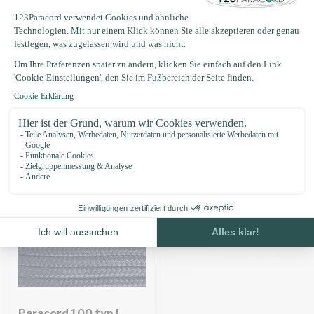
Produktbeschreibung
Eigenschaften
Zuletzt angesehen
Paracord 100 typ I