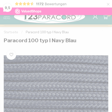
×
1172
Bewertungen
Kostenlose Lieferung nach Hause ab 150 €
9.6
9,5
0
MENU
Startseite
/
Paracord 100 typ I Navy Blau
Paracord 100 typ I Navy Blau