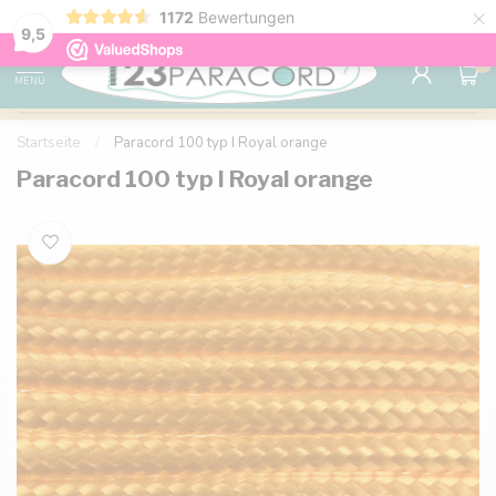
×
1172
Bewertungen
Kostenlose Lieferung nach Hause ab 150 €
9.6
9,5
0
MENU
Startseite
/
Paracord 100 typ I Royal orange
Paracord 100 typ I Royal orange