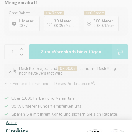
Mengenrabatt
Ohne Rabatt
6%
Rabatt
20%
Rabatt
1 Meter
30 Meter
300 Meter
€0,37
€0,35
/ Meter
€0,30
/ Meter
Zum Warenkorb hinzufügen
Bestellen Sie jetzt und
07:00:02
, damit Ihre Bestellung
noch heute versandt wird.
Zum Vergleich hinzufügen
Dieses Produkt teilen
Über 1.000 Farben und Varianten
98 % unserer Kunden empfehlen uns
Sparen Sie mit Ihrem Konto und sichern Sie sich Rabatte.
Kostenlose Lieferung nach Hause ab 150 €