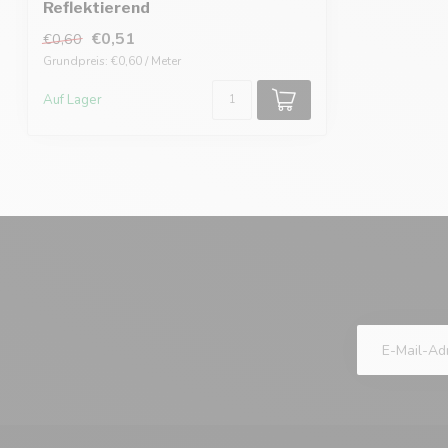
Reflektierend
€0,51
€0,60
Grundpreis: €0,60 / Meter
Auf Lager