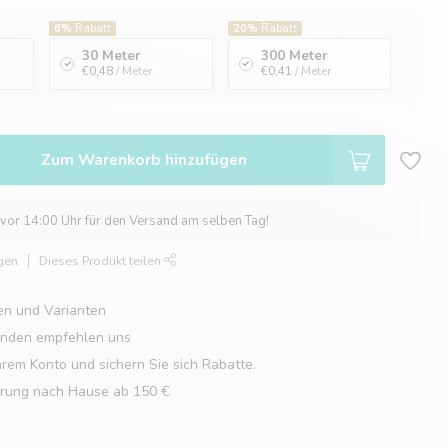
6%
Rabatt
20%
Rabatt
30 Meter
300 Meter
€0,48
/ Meter
€0,41
/ Meter
Zum Warenkorb hinzufügen
 vor 14:00 Uhr für den Versand am selben Tag!
gen
Dieses Produkt teilen
en und Varianten
unden empfehlen uns
hrem Konto und sichern Sie sich Rabatte.
erung nach Hause ab 150 €