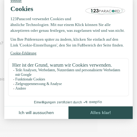
? Dann schau dir eines der Videos unten an:
eispiel unserer Knöpfe und unser Zubehör: