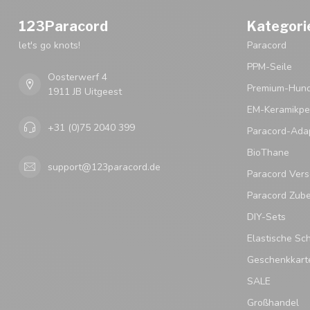
123Paracord
Kategori
let's go knots!
Paracord
PPM-Seile
Oosterwerf 4
Premium-Hund
1911 JB Uitgeest
EM-Keramikpe
+31 (0)75 2040 399
Paracord-Ada
BioThane
support@123paracord.de
Paracord Vers
Paracord Zub
DIY-Sets
Elastische Sc
Geschenkkart
SALE
Großhandel