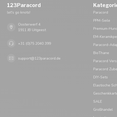
123Paracord
Kategori
let's go knots!
Paracord
PPM-Seile
Oosterwerf 4
Premium-Hund
1911 JB Uitgeest
EM-Keramikpe
+31 (0)75 2040 399
Paracord-Ada
BioThane
support@123paracord.de
Paracord Vers
Paracord Zub
DIY-Sets
Elastische Sc
Geschenkkart
SALE
Großhandel