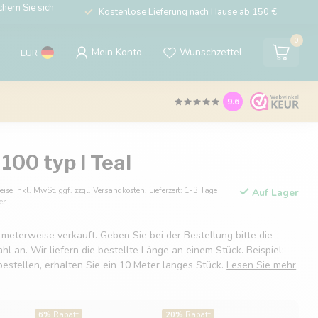
hern Sie sich
Kostenlose Lieferung nach Hause ab 150 €
0
Mein Konto
Wunschzettel
EUR
9.6
100 typ I Teal
eise inkl. MwSt. ggf. zzgl. Versandkosten. Lieferzeit: 1-3 Tage
Auf Lager
er
 meterweise verkauft. Geben Sie bei der Bestellung bitte die
 an. Wir liefern die bestellte Länge an einem Stück. Beispiel:
estellen, erhalten Sie ein 10 Meter langes Stück.
Lesen Sie mehr
.
6%
Rabatt
20%
Rabatt