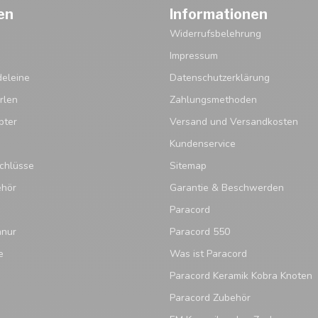
en
Informationen
Widerrufsbelehrung
Impressum
eleine
Datenschutzerklärung
rlen
Zahlungsmethoden
pter
Versand und Versandkosten
Kundenservice
chlüsse
Sitemap
ehör
Garantie & Beschwerden
Paracord
hnur
Paracord 550
e
Was ist Paracord
Paracord Keramik Kobra Knoten
Paracord Zubehör