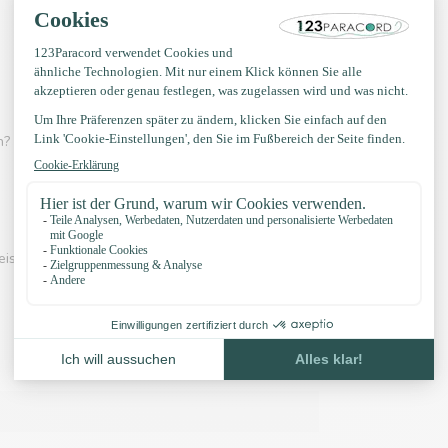
? Dann schau dir eines der Videos unten an:
eispiel unserer Knöpfe und unser Zubehör: