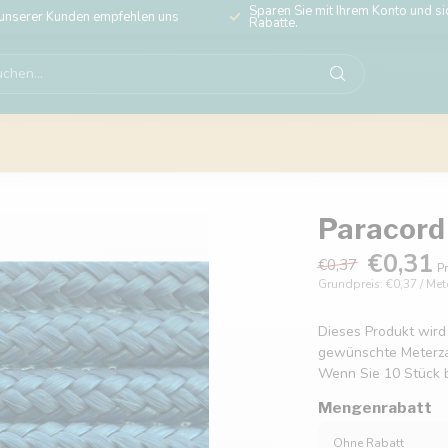
Sparen Sie mit Ihrem Konto und sic
unserer Kunden empfehlen uns
Rabatte.
Paracord 
€0,31
€0,37
Pr
Grundpreis: €0,37 / Met
Dieses Produkt wird
gewünschte Meterzahl
Wenn Sie 10 Stück b
Mengenrabatt
Ohne Rabatt