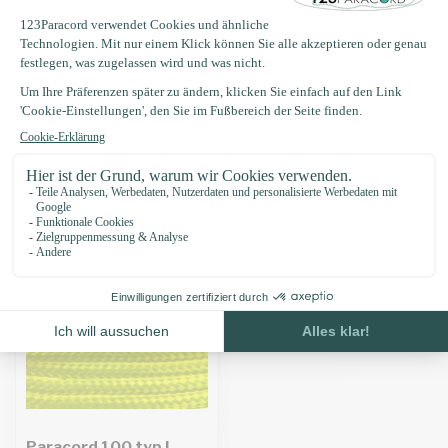
Produktbeschreibung
Eigenschaften
Zuletzt angesehen
Paracord 100 typ I