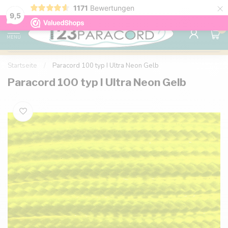
×
1171
Bewertungen
Kostenlose Lieferung nach Hause ab 150 €
9.6
9,5
0
MENU
Startseite
/
Paracord 100 typ I Ultra Neon Gelb
Paracord 100 typ I Ultra Neon Gelb