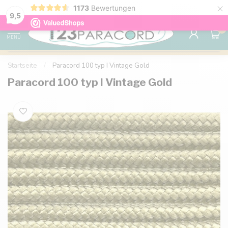
×
1173
Bewertungen
Kostenlose Lieferung nach Hause ab 150 €
9.6
9,5
0
MENU
Startseite
/
Paracord 100 typ I Vintage Gold
Paracord 100 typ I Vintage Gold