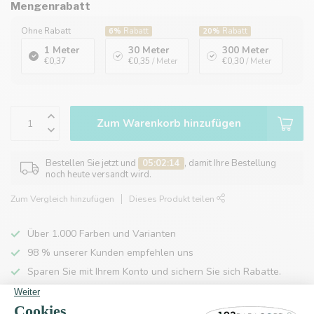
Mengenrabatt
Ohne Rabatt
6%
Rabatt
20%
Rabatt
1 Meter
30 Meter
300 Meter
€0,37
€0,35
/ Meter
€0,30
/ Meter
Zum Warenkorb hinzufügen
Bestellen Sie jetzt und
05:02:14
, damit Ihre Bestellung
noch heute versandt wird.
Zum Vergleich hinzufügen
Dieses Produkt teilen
Über 1.000 Farben und Varianten
98 % unserer Kunden empfehlen uns
Sparen Sie mit Ihrem Konto und sichern Sie sich Rabatte.
Kostenlose Lieferung nach Hause ab 150 €