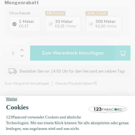
Mengenrabatt
Ohne Rabatt
6%
Rabatt
20%
Rabatt
1 Meter
30 Meter
300 Meter
€0,37
€0,35
/ Meter
€0,30
/ Meter
Zum Warenkorb hinzufügen
Bestellen Sie vor 14:00 Uhr für den Versand am selben Tag!
Zum Vergleich hinzufügen
Dieses Produkt teilen
Über 1.000 Farben und Varianten
98 % unserer Kunden empfehlen uns
Sparen Sie mit Ihrem Konto und sichern Sie sich Rabatte.
Kostenlose Lieferung nach Hause ab 150 €