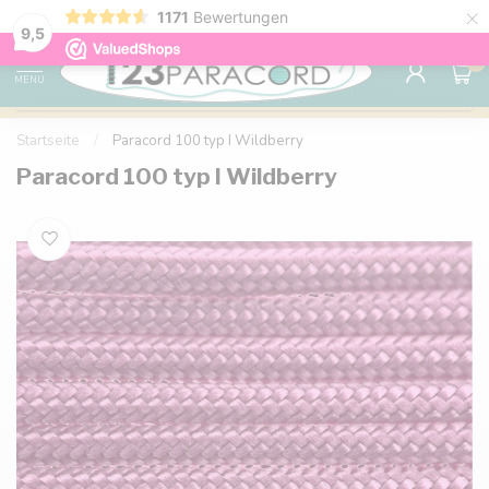
×
1171
Bewertungen
Kostenlose Lieferung nach Hause ab 150 €
9.6
9,5
0
MENU
Startseite
/
Paracord 100 typ I Wildberry
Paracord 100 typ I Wildberry