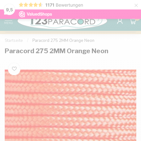
×
1171
Bewertungen
Kostenlose Lieferung nach Hause ab 150 €
9.6
9,5
0
MENU
Startseite
/
Paracord 275 2MM Orange Neon
Paracord 275 2MM Orange Neon