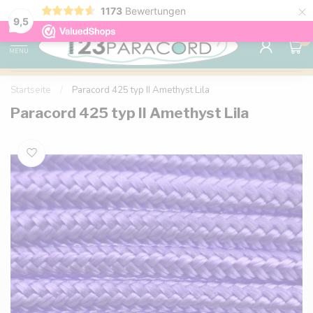
×
1173
Bewertungen
Kostenlose Lieferung nach Hause ab 150 €
9.6
9,5
0
MENU
Startseite
/
Paracord 425 typ II Amethyst Lila
Paracord 425 typ II Amethyst Lila