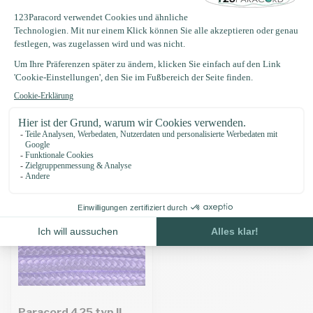
Produktbeschreibung
Eigenschaften
Zuletzt angesehen
Paracord 425 typ II