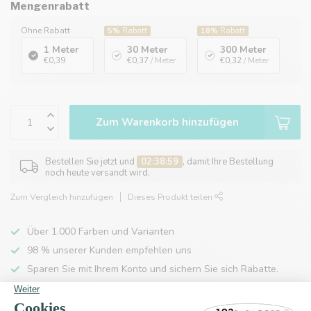
Mengenrabatt
Ohne Rabatt
5%
Rabatt
18%
Rabatt
1 Meter
30 Meter
300 Meter
€0,39
€0,37
/ Meter
€0,32
/ Meter
Zum Warenkorb hinzufügen
Bestellen Sie jetzt und
02:38:59
, damit Ihre Bestellung
noch heute versandt wird.
Zum Vergleich hinzufügen
Dieses Produkt teilen
Über 1.000 Farben und Varianten
98 % unserer Kunden empfehlen uns
Sparen Sie mit Ihrem Konto und sichern Sie sich Rabatte.
Kostenlose Lieferung nach Hause ab 150 €