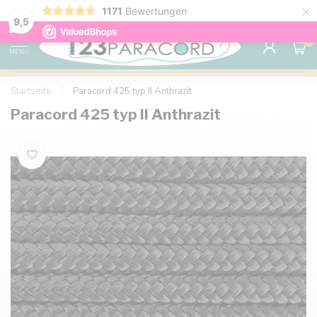
×
1171
Bewertungen
Kostenlose Lieferung nach Hause ab 150 €
9.6
9,5
0
MENU
Startseite
/
Paracord 425 typ II Anthrazit
Paracord 425 typ II Anthrazit