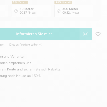
5%
Rabatt
18%
Rabatt
30 Meter
300 Meter
€0,37
/ Meter
€0,32
/ Meter
Informieren Sie mich
gen
Dieses Produkt teilen
en und Varianten
unden empfehlen uns
hrem Konto und sichern Sie sich Rabatte.
erung nach Hause ab 150 €