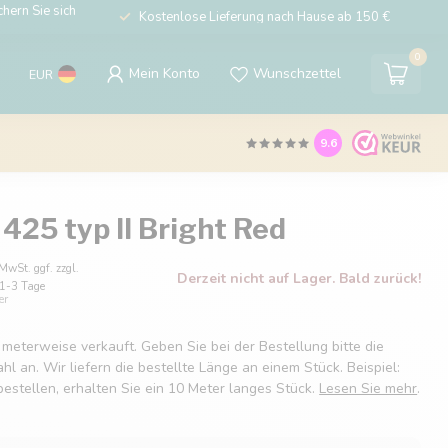
hern Sie sich
Kostenlose Lieferung nach Hause ab 150 €
0
Mein Konto
Wunschzettel
EUR
9.6
425 typ II Bright Red
 MwSt. ggf. zzgl.
Derzeit nicht auf Lager. Bald zurück!
: 1-3 Tage
er
 meterweise verkauft. Geben Sie bei der Bestellung bitte die
 an. Wir liefern die bestellte Länge an einem Stück. Beispiel:
estellen, erhalten Sie ein 10 Meter langes Stück.
Lesen Sie mehr
.