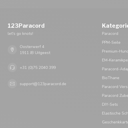
123Paracord
Kategori
let's go knots!
Paracord
PPM-Seile
Oosterwerf 4
Premium-Hund
1911 JB Uitgeest
EM-Keramikpe
+31 (0)75 2040 399
Paracord-Ada
BioThane
support@123paracord.de
Paracord Vers
Paracord Zub
DIY-Sets
Elastische Sc
Geschenkkart