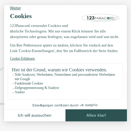
? Dann schau dir eines der Videos unten an:
eispiel unserer Knöpfe und unser Zubehör: