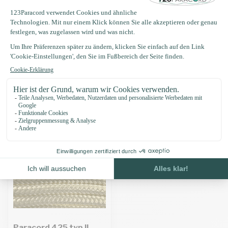
Produktbeschreibung
Eigenschaften
Zuletzt angesehen
Paracord 425 typ II