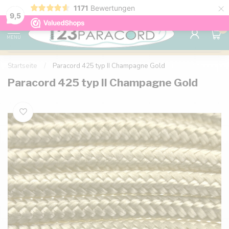
×
1171
Bewertungen
Kostenlose Lieferung nach Hause ab 150 €
9.6
9,5
0
MENU
Startseite
/
Paracord 425 typ II Champagne Gold
Paracord 425 typ II Champagne Gold