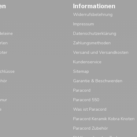
en
Informationen
Widerrufsbelehrung
Impressum
eleine
Datenschutzerklärung
rlen
Zahlungsmethoden
pter
Versand und Versandkosten
Kundenservice
chlüsse
Sitemap
ehör
Garantie & Beschwerden
Paracord
hnur
Paracord 550
e
Was ist Paracord
Paracord Keramik Kobra Knoten
Paracord Zubehör