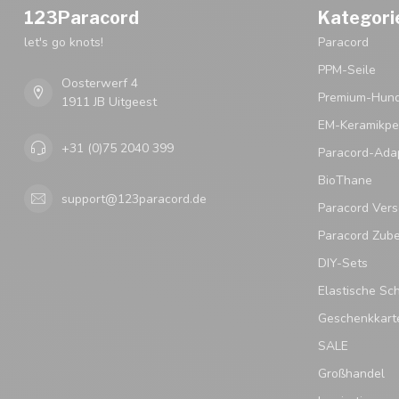
123Paracord
Kategori
let's go knots!
Paracord
PPM-Seile
Oosterwerf 4
Premium-Hund
1911 JB Uitgeest
EM-Keramikpe
+31 (0)75 2040 399
Paracord-Ada
BioThane
support@123paracord.de
Paracord Vers
Paracord Zub
DIY-Sets
Elastische Sc
Geschenkkart
SALE
Großhandel