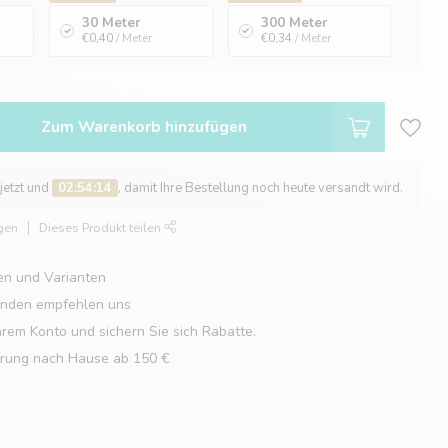
30 Meter
300 Meter
€0,40
/ Meter
€0,34
/ Meter
Zum Warenkorb hinzufügen
 jetzt und
02:54:13
, damit Ihre Bestellung noch heute versandt wird.
gen
Dieses Produkt teilen
en und Varianten
unden empfehlen uns
hrem Konto und sichern Sie sich Rabatte.
erung nach Hause ab 150 €