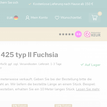
hern Sie sich
Kostenlose Lieferung nach Hause ab 150 €
0
Mein Konto
Wunschzettel
EUR
9.6
425 typ II Fuchsia
 MwSt. ggf. zzgl. Versandkosten. Lieferzeit: 1-3 Tage
Auf Lager
er
 meterweise verkauft. Geben Sie bei der Bestellung bitte die
 an. Wir liefern die bestellte Länge an einem Stück. Beispiel:
estellen, erhalten Sie ein 10 Meter langes Stück.
Lesen Sie mehr
.
5%
Rabatt
18%
Rabatt