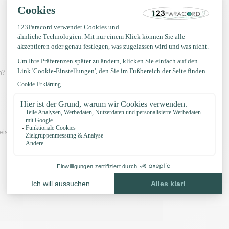
? Dann schau dir eines der Videos unten an:
eispiel unserer Knöpfe und unser Zubehör: