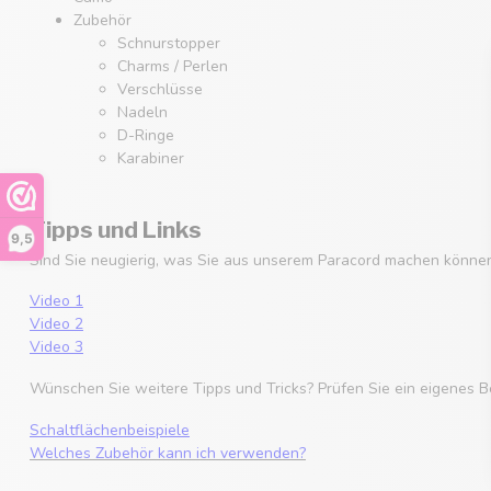
Zubehör
Schnurstopper
Charms / Perlen
Verschlüsse
Nadeln
D-Ringe
Karabiner
Tipps und Links
9,5
Sind Sie neugierig, was Sie aus unserem Paracord machen können
Video 1
Video 2
Video 3
Wünschen Sie weitere Tipps und Tricks? Prüfen Sie ein eigenes B
Schaltflächenbeispiele
Welches Zubehör kann ich verwenden?