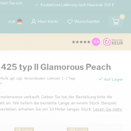
hern Sie sich
Kostenlose Lieferung nach Hause ab 150 €
0
Mein Konto
Wunschzettel
EUR
9.6
 425 typ II Glamorous Peach
 MwSt. ggf. zzgl. Versandkosten. Lieferzeit: 1-3 Tage
Auf Lager
er
 meterweise verkauft. Geben Sie bei der Bestellung bitte die
 an. Wir liefern die bestellte Länge an einem Stück. Beispiel:
estellen, erhalten Sie ein 10 Meter langes Stück.
Lesen Sie mehr
.
5%
Rabatt
18%
Rabatt