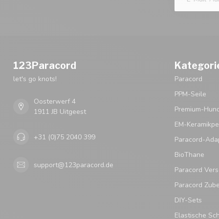
123Paracord
Kategori
let's go knots!
Paracord
PPM-Seile
Oosterwerf 4
Premium-Hund
1911 JB Uitgeest
EM-Keramikpe
+31 (0)75 2040 399
Paracord-Ada
BioThane
support@123paracord.de
Paracord Vers
Paracord Zub
DIY-Sets
Elastische Sc