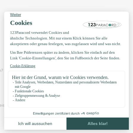
? Dann schau dir eines der Videos unten an:
eispiel unserer Knöpfe und unser Zubehör: