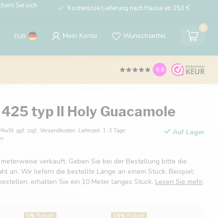
hern Sie sich
Kostenlose Lieferung nach Hause ab 150 €
0
Mein Konto
Wunschzettel
EUR
9.6
 425 typ II Holy Guacamole
 MwSt. ggf. zzgl. Versandkosten. Lieferzeit: 1-3 Tage
Auf Lager
er
 meterweise verkauft. Geben Sie bei der Bestellung bitte die
 an. Wir liefern die bestellte Länge an einem Stück. Beispiel:
estellen, erhalten Sie ein 10 Meter langes Stück.
Lesen Sie mehr
.
5%
Rabatt
18%
Rabatt