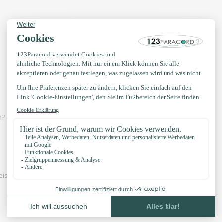
? Dann schau dir eines der Videos unten an:
eispiel unserer Knöpfe und unser Zubehör: