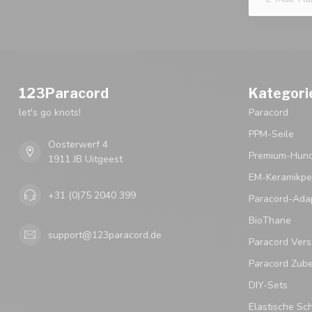
123Paracord
Kategori
let's go knots!
Paracord
PPM-Seile
Oosterwerf 4
Premium-Hund
1911 JB Uitgeest
EM-Keramikpe
+31 (0)75 2040 399
Paracord-Ada
BioThane
support@123paracord.de
Paracord Vers
Paracord Zub
DIY-Sets
Elastische Sc