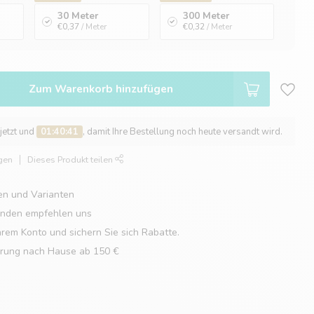
30 Meter
300 Meter
€0,37
/ Meter
€0,32
/ Meter
Zum Warenkorb hinzufügen
 jetzt und
01:40:40
, damit Ihre Bestellung noch heute versandt wird.
gen
Dieses Produkt teilen
en und Varianten
unden empfehlen uns
hrem Konto und sichern Sie sich Rabatte.
erung nach Hause ab 150 €