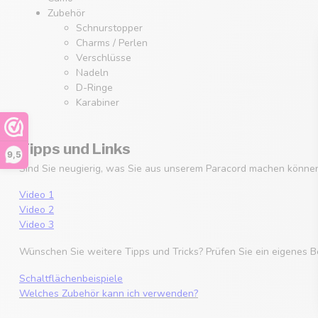
Zubehör
Schnurstopper
Charms / Perlen
Verschlüsse
Nadeln
D-Ringe
Karabiner
Tipps und Links
9,5
Sind Sie neugierig, was Sie aus unserem Paracord machen können
Video 1
Video 2
Video 3
Wünschen Sie weitere Tipps und Tricks? Prüfen Sie ein eigenes B
Schaltflächenbeispiele
Welches Zubehör kann ich verwenden?