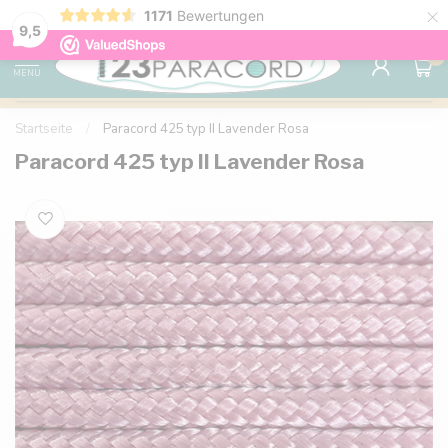
×
1171
Bewertungen
Kostenlose Lieferung nach Hause ab 150 €
9.6
9,5
0
MENU
Startseite
/
Paracord 425 typ II Lavender Rosa
Paracord 425 typ II Lavender Rosa