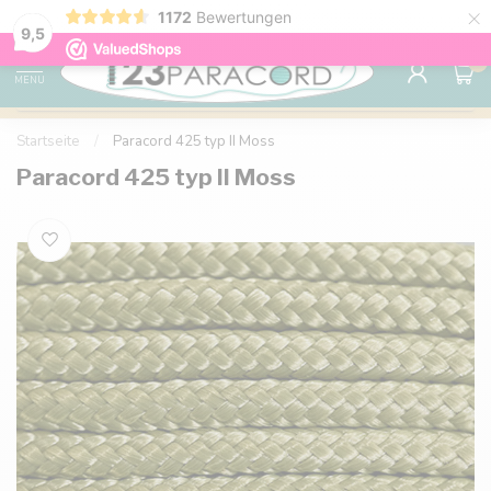
×
1172
Bewertungen
Kostenlose Lieferung nach Hause ab 150 €
9.6
9,5
0
MENU
Startseite
/
Paracord 425 typ II Moss
Paracord 425 typ II Moss