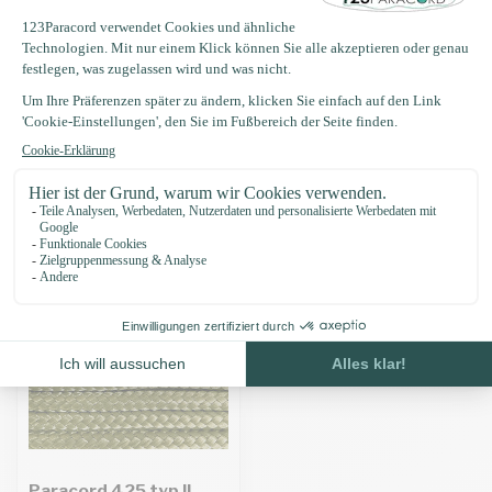
Produktbeschreibung
Eigenschaften
Zuletzt angesehen
Paracord 425 typ II