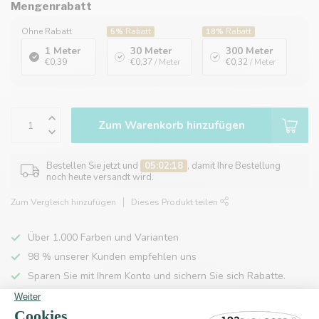
Mengenrabatt
Ohne Rabatt
5%
Rabatt
18%
Rabatt
1 Meter
30 Meter
300 Meter
€0,39
€0,37
/ Meter
€0,32
/ Meter
Zum Warenkorb hinzufügen
Bestellen Sie jetzt und
05:02:18
, damit Ihre Bestellung
noch heute versandt wird.
Zum Vergleich hinzufügen
Dieses Produkt teilen
Über 1.000 Farben und Varianten
98 % unserer Kunden empfehlen uns
Sparen Sie mit Ihrem Konto und sichern Sie sich Rabatte.
Kostenlose Lieferung nach Hause ab 150 €