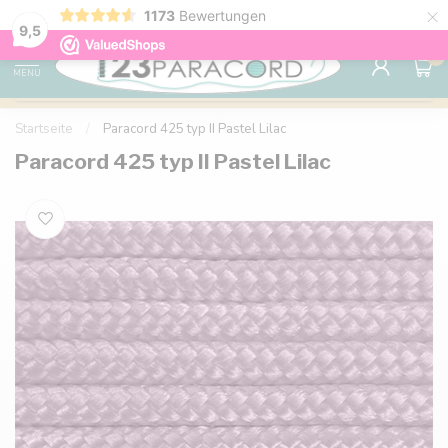
×
1173
Bewertungen
Kostenlose Lieferung nach Hause ab 150 €
9.6
9,5
0
MENU
Startseite
/
Paracord 425 typ II Pastel Lilac
Paracord 425 typ II Pastel Lilac