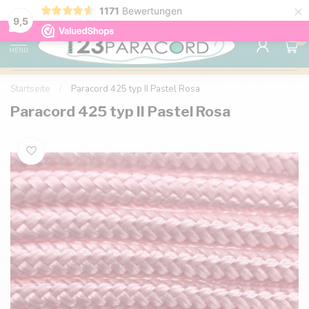
×
1171
Bewertungen
Kostenlose Lieferung nach Hause ab 150 €
9.6
9,5
0
MENU
Startseite
/
Paracord 425 typ II Pastel Rosa
Paracord 425 typ II Pastel Rosa