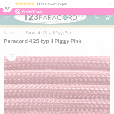
×
1171
Bewertungen
Kostenlose Lieferung nach Hause ab 150 €
9.6
9,5
0
MENU
Startseite
/
Paracord 425 typ II Piggy Pink
Paracord 425 typ II Piggy Pink