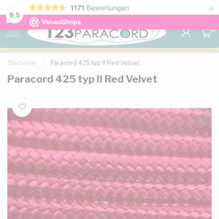
×
1171
Bewertungen
Kostenlose Lieferung nach Hause ab 150 €
9.6
9,5
0
MENU
Startseite
/
Paracord 425 typ II Red Velvet
Paracord 425 typ II Red Velvet