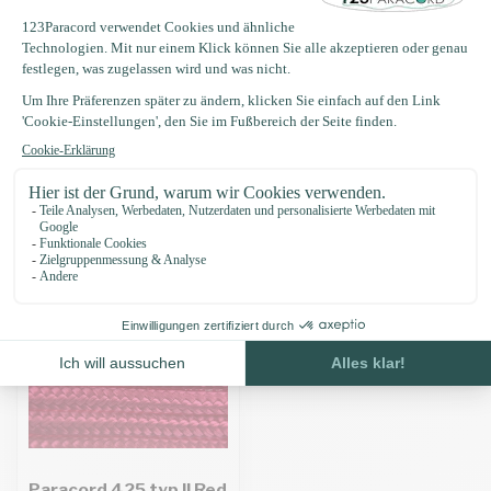
Produktbeschreibung
Eigenschaften
Zuletzt angesehen
Paracord 425 typ II Red