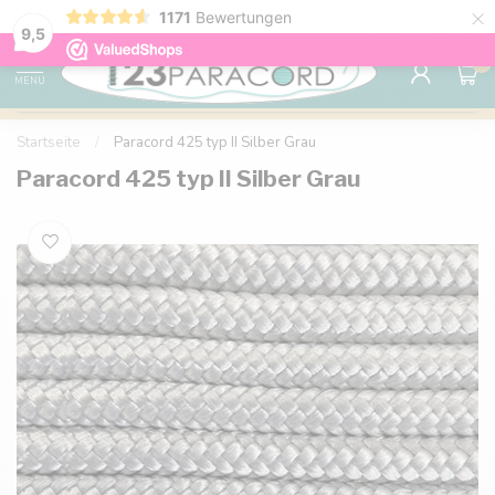
×
1171
Bewertungen
Kostenlose Lieferung nach Hause ab 150 €
9.6
9,5
0
MENU
Startseite
/
Paracord 425 typ II Silber Grau
Paracord 425 typ II Silber Grau