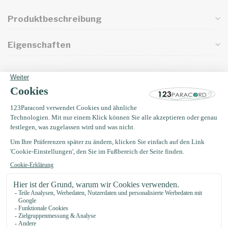
Produktbeschreibung
Eigenschaften
Oft zusammen gekauft mit
Buckle 15MM Kunststoff
€0,46
Auf Lager
EM Keramik 50 gramm (35
Stücke)
€4,75
Auf Lager
Paracord nadel 8,5CM Typ II
€2,95
Auf Lager