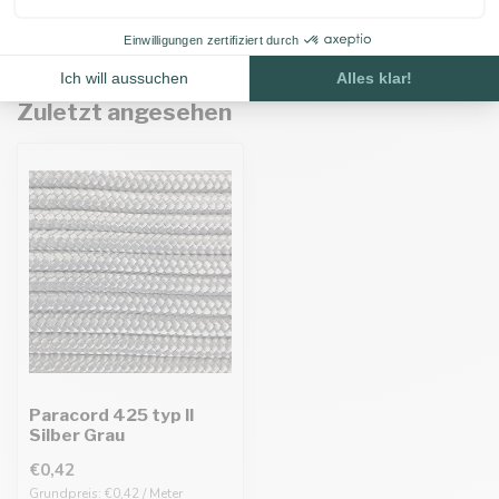
Zuletzt angesehen
Paracord 425 typ II
Silber Grau
€0,42
Grundpreis: €0,42 / Meter