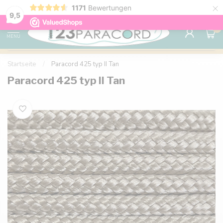
×
1171
Bewertungen
Kostenlose Lieferung nach Hause ab 150 €
9.6
9,5
0
MENU
Startseite
/
Paracord 425 typ II Tan
Paracord 425 typ II Tan