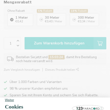
Mengenrabatt
Ohne Rabatt
5%
Rabatt
18%
Rabatt
1 Meter
30 Meter
300 Meter
€0,42
€0,40
/ Meter
€0,34
/ Meter
Zum Warenkorb hinzufügen
Bestellen Sie jetzt und
15:03:24
, damit Ihre Bestellung
noch heute versandt wird.
Zum Vergleich hinzufügen
Dieses Produkt teilen
Über 1.000 Farben und Varianten
98 % unserer Kunden empfehlen uns
Sparen Sie mit Ihrem Konto und sichern Sie sich Rabatte.
Kostenlose Lieferung nach Hause ab 150 €