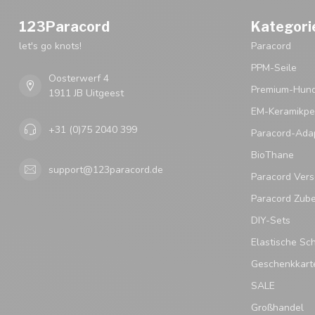
123Paracord
Kategori
let's go knots!
Paracord
PPM-Seile
Oosterwerf 4
Premium-Hund
1911 JB Uitgeest
EM-Keramikpe
+31 (0)75 2040 399
Paracord-Ada
BioThane
support@123paracord.de
Paracord Vers
Paracord Zub
DIY-Sets
Elastische Sc
Geschenkkart
SALE
Großhandel