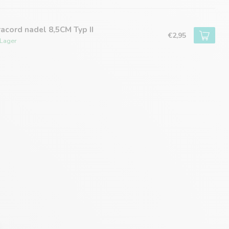
acord nadel 8,5CM Typ II
€2,95
 Lager