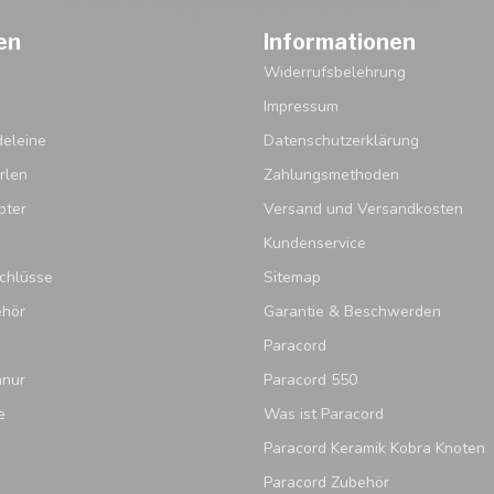
en
Informationen
Widerrufsbelehrung
Impressum
eleine
Datenschutzerklärung
rlen
Zahlungsmethoden
pter
Versand und Versandkosten
Kundenservice
chlüsse
Sitemap
ehör
Garantie & Beschwerden
Paracord
hnur
Paracord 550
e
Was ist Paracord
Paracord Keramik Kobra Knoten
Paracord Zubehör