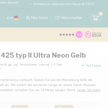
hern Sie sich
Kostenlose Lieferung nach Hause ab 150 €
0
Mein Konto
Wunschzettel
EUR
9.6
425 typ II Ultra Neon Gelb
 MwSt. ggf. zzgl. Versandkosten. Lieferzeit: 1-3 Tage
Auf Lager
er
 meterweise verkauft. Geben Sie bei der Bestellung bitte die
 an. Wir liefern die bestellte Länge an einem Stück. Beispiel:
estellen, erhalten Sie ein 10 Meter langes Stück.
Lesen Sie mehr
.
5%
Rabatt
18%
Rabatt