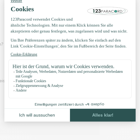
? Dann schau dir eines der Videos unten an:
eispiel unserer Knöpfe und unser Zubehör: