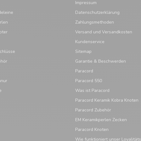
Impressum
eleine
Datenschutzerklärung
rlen
Zahlungsmethoden
pter
Versand und Versandkosten
Kundenservice
chlüsse
Sitemap
ehör
Garantie & Beschwerden
Paracord
hnur
Paracord 550
e
Was ist Paracord
Paracord Keramik Kobra Knoten
Paracord Zubehör
EM Keramikperlen Zecken
Paracord Knoten
Wie funktioniert unser Loyalitä