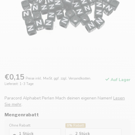
€0,15
Preise inkl. MwSt. ggf. zzgl. Versandkosten.
Auf Lager
Lieferzeit: 1-3 Tage
Paracord Alphabet Perlen Mach deinen eigenen Namen!
Lesen
Sie mehr
.
Mengenrabatt
Ohne Rabatt
0%
Rabatt
1 Stück
2 Stück