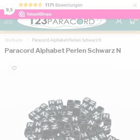
×
1171
Bewertungen
Kostenlose Lieferung nach Hause ab 150 €
9.6
9,5
0
MENU
Startseite
/
Paracord Alphabet Perlen Schwarz N
Paracord Alphabet Perlen Schwarz N