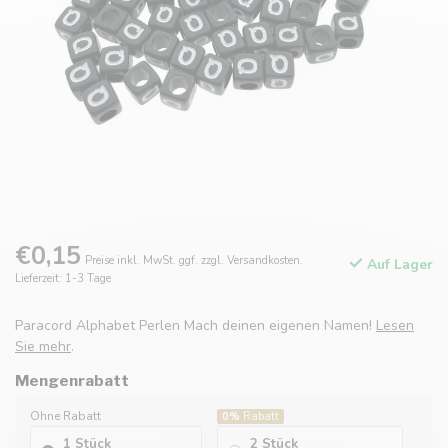
€0,15
Preise inkl. MwSt. ggf. zzgl. Versandkosten.
Auf Lager
Lieferzeit: 1-3 Tage
Paracord Alphabet Perlen Mach deinen eigenen Namen!
Lesen
Sie mehr
.
Mengenrabatt
Ohne Rabatt
0%
Rabatt
1 Stück
2 Stück