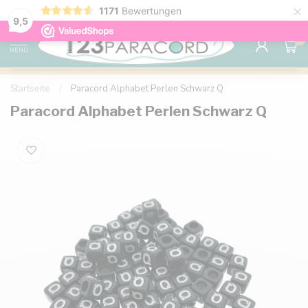
×
1171
Bewertungen
Kostenlose Lieferung nach Hause ab 150 €
9.6
9,5
0
MENU
Startseite
/
Paracord Alphabet Perlen Schwarz Q
Paracord Alphabet Perlen Schwarz Q