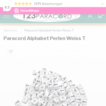
×
1171
Bewertungen
Kostenlose Lieferung nach Hause ab 150 €
9.6
9,5
0
MENU
Startseite
/
Paracord Alphabet Perlen Weiss T
Paracord Alphabet Perlen Weiss T