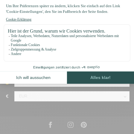
support@123paracord.de
Kategorien
Informationen
€