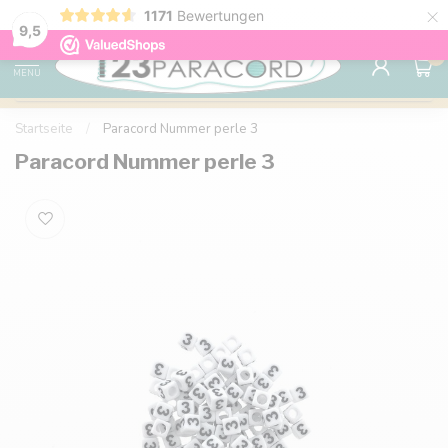
×
1171
Bewertungen
Kostenlose Lieferung nach Hause ab 150 €
9.6
9,5
0
MENU
Startseite
/
Paracord Nummer perle 3
Paracord Nummer perle 3