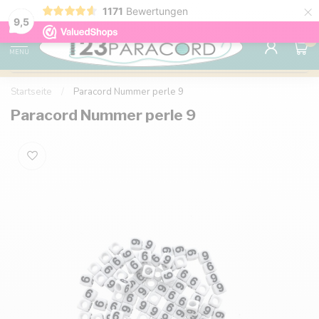
×
1171
Bewertungen
Kostenlose Lieferung nach Hause ab 150 €
9.6
9,5
0
MENU
Startseite
/
Paracord Nummer perle 9
Paracord Nummer perle 9