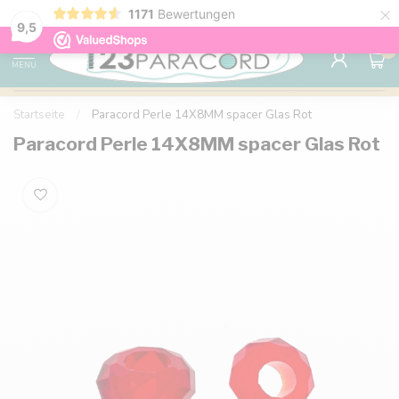
×
1171
Bewertungen
Kostenlose Lieferung nach Hause ab 150 €
9.6
9,5
0
MENU
Startseite
/
Paracord Perle 14X8MM spacer Glas Rot
Paracord Perle 14X8MM spacer Glas Rot