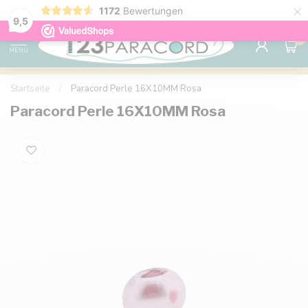
×
1172
Bewertungen
Kostenlose Lieferung nach Hause ab 150 €
9.6
9,5
0
MENU
Startseite
/
Paracord Perle 16X10MM Rosa
Paracord Perle 16X10MM Rosa