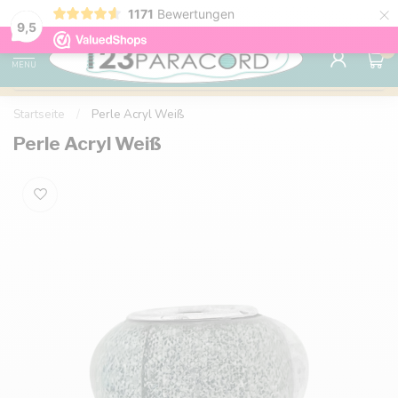
×
1171
Bewertungen
Kostenlose Lieferung nach Hause ab 150 €
9.6
9,5
0
MENU
Startseite
/
Perle Acryl Weiß
Perle Acryl Weiß