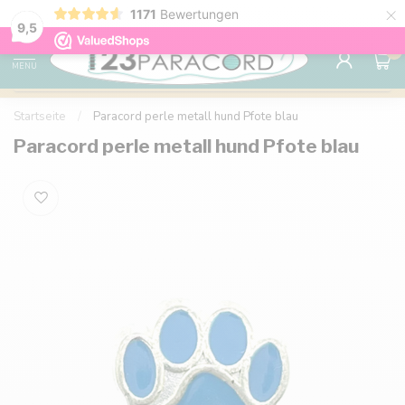
×
1171
Bewertungen
Kostenlose Lieferung nach Hause ab 150 €
9.6
9,5
0
MENU
Startseite
/
Paracord perle metall hund Pfote blau
Paracord perle metall hund Pfote blau