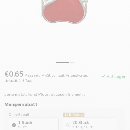
€0,65
Preise inkl. MwSt. ggf. zzgl. Versandkosten.
Auf Lager
Lieferzeit: 1-3 Tage
perle metall hund Pfote rot
Lesen Sie mehr
.
Mengenrabatt
Ohne Rabatt
10%
Rabatt
1 Stück
20 Stück
€0,65
€0,59
/ Stück