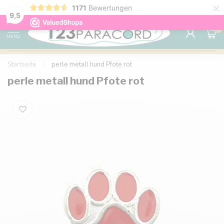
×
1171
Bewertungen
Kostenlose Lieferung nach Hause ab 150 €
9.6
9,5
0
MENU
Startseite
/
perle metall hund Pfote rot
perle metall hund Pfote rot