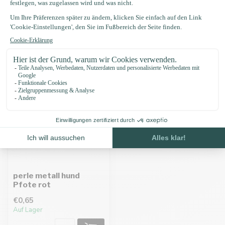
Zuletzt angesehen
perle metall hund
Pfote rot
€0,65
Auf Lager