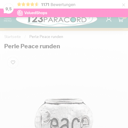
×
1171
Bewertungen
Kostenlose Lieferung nach Hause ab 150 €
9.6
9,5
0
MENU
Startseite
/
Perle Peace runden
Perle Peace runden