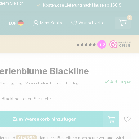
hern Sie sich
Kostenlose Lieferung nach Hause ab 150 €
0
Mein Konto
Wunschzettel
EUR
9.6
erlenblume Blackline
Auf Lager
 MwSt. ggf. zzgl. Versandkosten. Lieferzeit: 1-3 Tage
 Blackline
Lesen Sie mehr
.
Zum Warenkorb hinzufügen
 jetzt und
01:46:58
, damit Ihre Bestellung noch heute versandt wird.