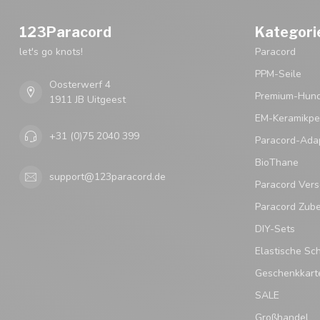
123Paracord
Kategori
let's go knots!
Paracord
PPM-Seile
Oosterwerf 4
Premium-Hund
1911 JB Uitgeest
EM-Keramikpe
+31 (0)75 2040 399
Paracord-Ada
BioThane
support@123paracord.de
Paracord Vers
Paracord Zub
DIY-Sets
Elastische Sc
Geschenkkart
SALE
Großhandel