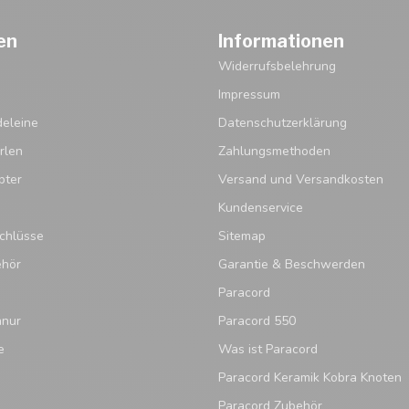
en
Informationen
Widerrufsbelehrung
Impressum
eleine
Datenschutzerklärung
rlen
Zahlungsmethoden
pter
Versand und Versandkosten
Kundenservice
chlüsse
Sitemap
ehör
Garantie & Beschwerden
Paracord
hnur
Paracord 550
e
Was ist Paracord
Paracord Keramik Kobra Knoten
Paracord Zubehör