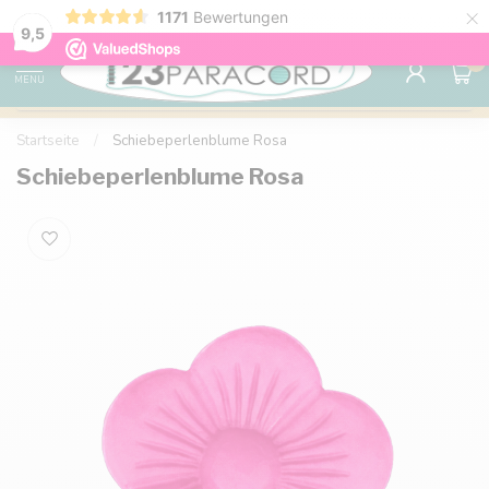
×
1171
Bewertungen
Kostenlose Lieferung nach Hause ab 150 €
9.6
9,5
0
MENU
Startseite
/
Schiebeperlenblume Rosa
Schiebeperlenblume Rosa