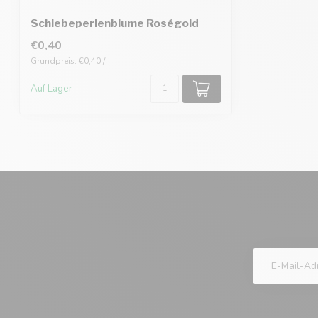
Schiebeperlenblume Roségold
€0,40
Grundpreis: €0,40 /
Auf Lager