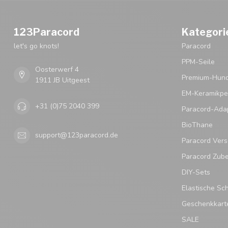
123Paracord
Kategori
let's go knots!
Paracord
PPM-Seile
Oosterwerf 4
Premium-Hund
1911 JB Uitgeest
EM-Keramikpe
+31 (0)75 2040 399
Paracord-Ada
BioThane
support@123paracord.de
Paracord Vers
Paracord Zub
DIY-Sets
Elastische Sc
Geschenkkart
SALE