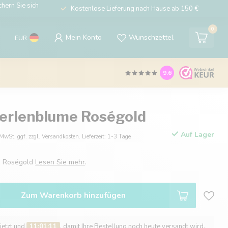
hern Sie sich
Kostenlose Lieferung nach Hause ab 150 €
0
Mein Konto
Wunschzettel
EUR
9.6
erlenblume Roségold
Auf Lager
 MwSt. ggf. zzgl. Versandkosten. Lieferzeit: 1-3 Tage
e Roségold
Lesen Sie mehr
.
Zum Warenkorb hinzufügen
 jetzt und
11:01:10
, damit Ihre Bestellung noch heute versandt wird.