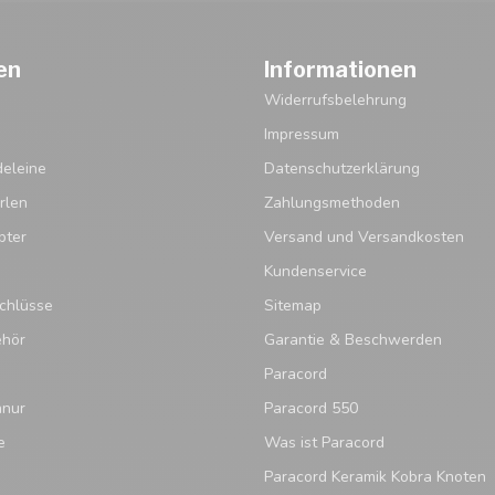
en
Informationen
Widerrufsbelehrung
Impressum
eleine
Datenschutzerklärung
rlen
Zahlungsmethoden
pter
Versand und Versandkosten
Kundenservice
chlüsse
Sitemap
ehör
Garantie & Beschwerden
Paracord
hnur
Paracord 550
e
Was ist Paracord
Paracord Keramik Kobra Knoten