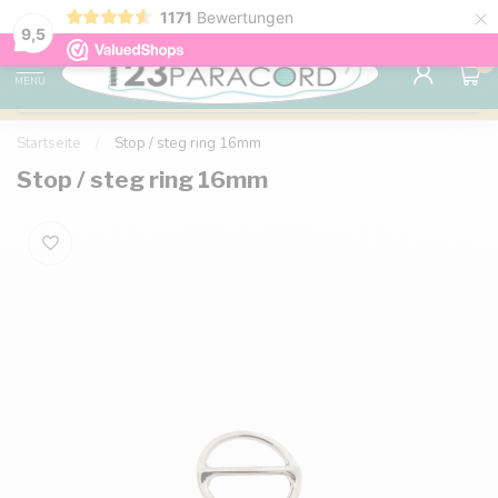
×
1171
Bewertungen
Kostenlose Lieferung nach Hause ab 150 €
9.6
9,5
0
MENU
Startseite
/
Stop / steg ring 16mm
Stop / steg ring 16mm