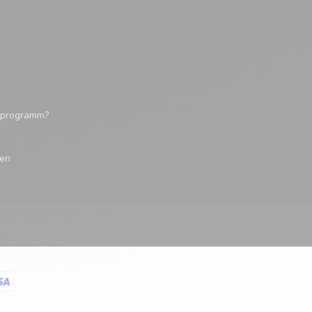
tsprogramm?
gen