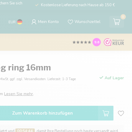
hern Sie sich
Kostenlose Lieferung nach Hause ab 150 €
0
Mein Konto
Wunschzettel
EUR
9.6
teg ring 16mm
Auf Lager
 MwSt. ggf. zzgl. Versandkosten. Lieferzeit: 1-3 Tage
6mm
Lesen Sie mehr
.
Zum Warenkorb hinzufügen
 jetzt und
00:54:43
, damit Ihre Bestellung noch heute versandt wird.