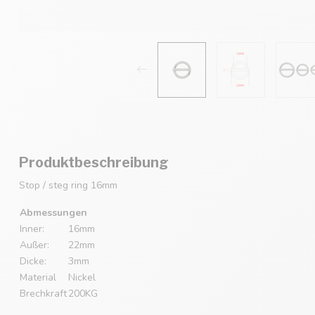
Produktbeschreibung
Stop / steg ring 16mm
Abmessungen
Inner:
16mm
Außer:
22mm
Dicke:
3mm
Material
Nickel
Brechkraft
200KG