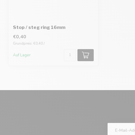
Stop / steg ring 16mm
€0,40
Grundpreis: €0,40 /
Auf Lager