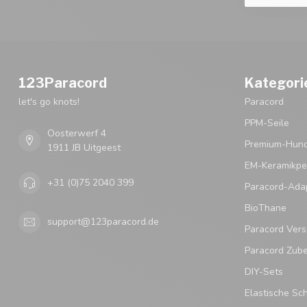
123Paracord
Kategori
let's go knots!
Paracord
PPM-Seile
Oosterwerf 4
Premium-Hund
1911 JB Uitgeest
EM-Keramikpe
+31 (0)75 2040 399
Paracord-Ada
BioThane
support@123paracord.de
Paracord Vers
Paracord Zub
DIY-Sets
Elastische Sc