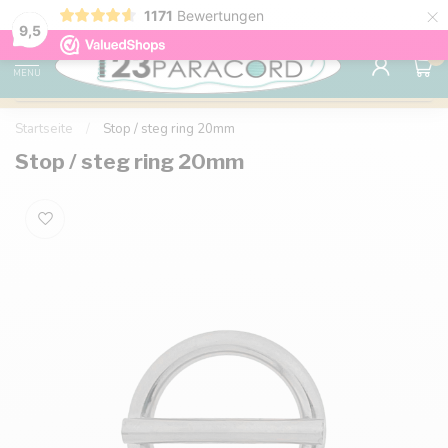
×
1171
Bewertungen
Kostenlose Lieferung nach Hause ab 150 €
9.6
9,5
0
MENU
Startseite
/
Stop / steg ring 20mm
Stop / steg ring 20mm